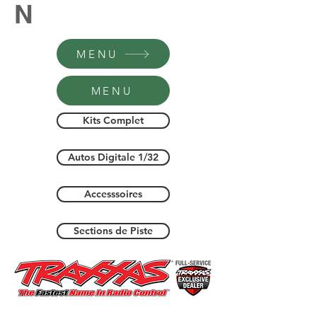
N
MENU
MENU
Kits Complet
Autos Digitale 1/32
Accesssoires
Sections de Piste