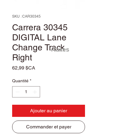
SKU : CAR30345
Carrera 30345
DIGITAL Lane
Change Track
+taxes
Right
Prix
62,99 $CA
Quantité
*
Ajouter au panier
Commander et payer