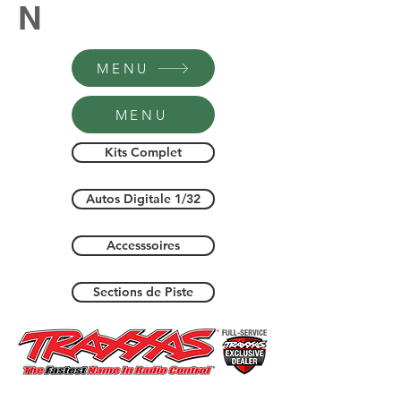
N
MENU
MENU
Kits Complet
Autos Digitale 1/32
Accesssoires
Sections de Piste