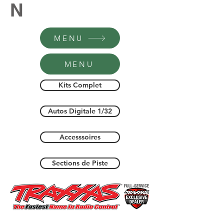
N
MENU
MENU
Kits Complet
Autos Digitale 1/32
Accesssoires
Sections de Piste