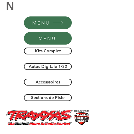
N
MENU
MENU
Kits Complet
Autos Digitale 1/32
Accesssoires
Sections de Piste