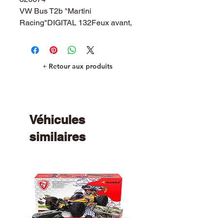
VW Bus T2b "Martini
Racing"DIGITAL 132Feux avant,
arrière et freinLicence officielle
VolkswagenÉchelle 1:32
￩ Retour aux produits
Véhicules
similaires