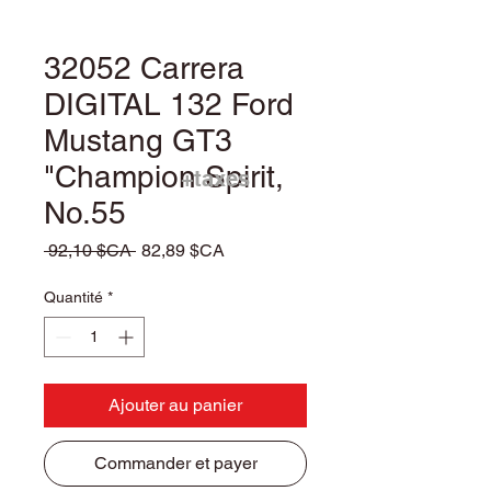
32052 Carrera
DIGITAL 132 Ford
Mustang GT3
"Champion Spirit,
+taxes
No.55
Prix
Prix
 92,10 $CA 
82,89 $CA
original
promotionnel
Quantité
*
Ajouter au panier
Commander et payer