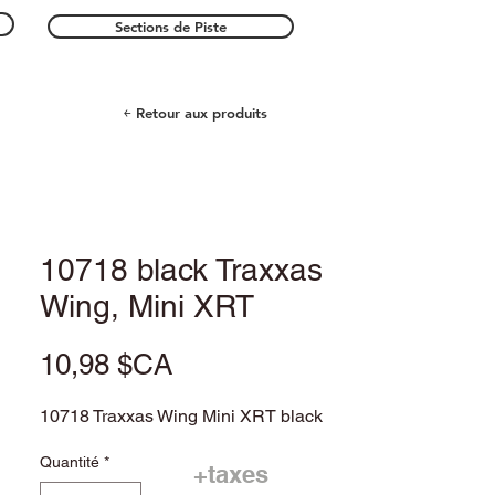
Sections de Piste
￩ Retour aux produits
10718 black Traxxas
Wing, Mini XRT
Prix
10,98 $CA
10718 Traxxas Wing Mini XRT black
Quantité
*
+taxes