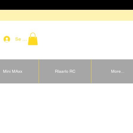
Se connecter
Mini MAxx
Rlaarlo RC
More...