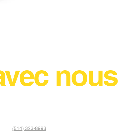
Rlaarlo DSK08-ROLLER-R D
Disponible sur commande
avec nous
(514) 323-8993