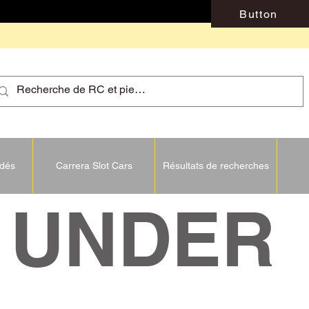
Button
idés
Carrera Slot Cars
Résultats de recherches
NDER