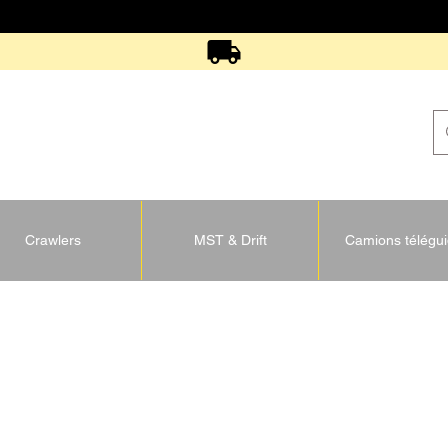
Crawlers
MST & Drift
Camions télégu
U